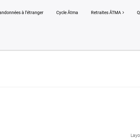
andonnées à l’étranger
Cycle Âtma
Retraites ÂTMA
Q
Layo