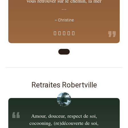
vous retrouver sur le chemin, la mer
…
–
Christine
”
Retraites Robertville
“
Amour, douceur, respect de soi,
cocooning, (re)découverte de soi,